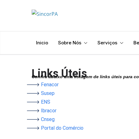
Inicio
Sobre Nós
Serviços
Be
Links Úteis
Confira abaixo uma listagem de links úteis para c
Fenacor
Susep
ENS
Ibracor
Cnseg
Portal do Comércio