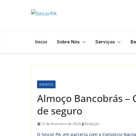
Pular
para
o
conteúdo
Inicio
Sobre Nós
Serviços
Be
EVENTOS
Almoço Bancobrás – C
de seguro
12 de fevereiro de 2026
Redação
O Sincor PA, em parceria com o Consórcio Nacion